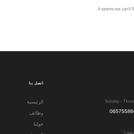
It seems we can’t f
اتصل بنا
Sunday - Thur
الرئيسية
وظائف
حولنا
هنك؟