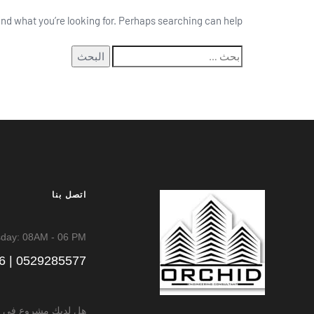
ind what you’re looking for. Perhaps searching can help.
اتصل بنا
sday: 08AM - 06 PM
0529285577 | 065755866
هل لديك مشروع في ذ